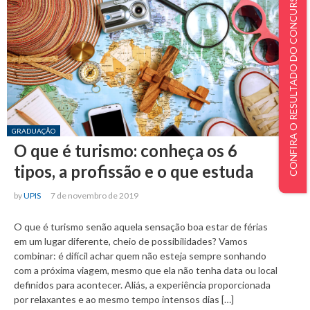
CONFIRA O RESULTADO DO CONCURSO DE BOLSAS
Posted in:
GRADUAÇÃO
O que é turismo: conheça os 6
tipos, a profissão e o que estuda
by
UPIS
7 de novembro de 2019
O que é turismo senão aquela sensação boa estar de férias
em um lugar diferente, cheio de possibilidades? Vamos
combinar: é difícil achar quem não esteja sempre sonhando
com a próxima viagem, mesmo que ela não tenha data ou local
definidos para acontecer. Aliás, a experiência proporcionada
por relaxantes e ao mesmo tempo intensos dias […]