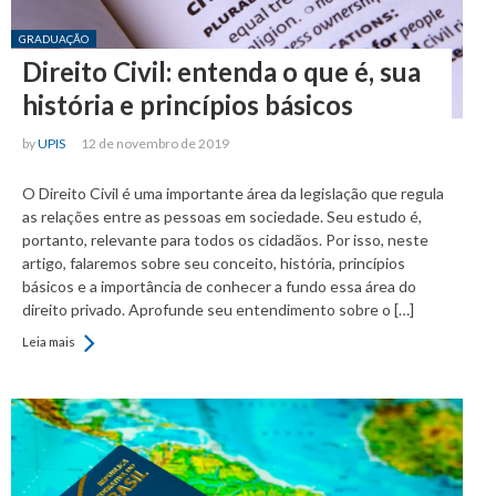
Posted in:
GRADUAÇÃO
Direito Civil: entenda o que é, sua
história e princípios básicos
by
UPIS
12 de novembro de 2019
O Direito Civil é uma importante área da legislação que regula
as relações entre as pessoas em sociedade. Seu estudo é,
portanto, relevante para todos os cidadãos. Por isso, neste
artigo, falaremos sobre seu conceito, história, princípios
básicos e a importância de conhecer a fundo essa área do
direito privado. Aprofunde seu entendimento sobre o […]
Leia mais