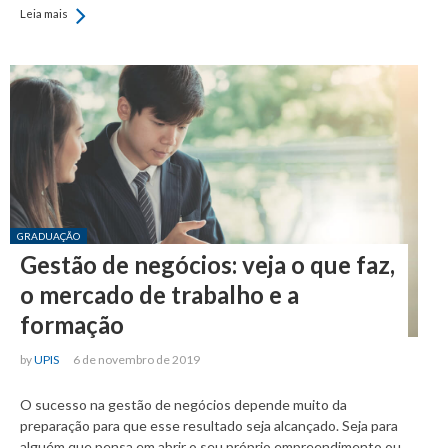
Leia mais
Posted in:
GRADUAÇÃO
Gestão de negócios: veja o que faz,
o mercado de trabalho e a
formação
by
UPIS
6 de novembro de 2019
O sucesso na gestão de negócios depende muito da
preparação para que esse resultado seja alcançado. Seja para
alguém que pensa em abrir o seu próprio empreendimento ou