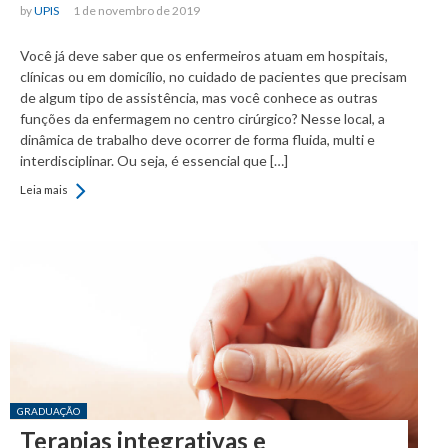
by
UPIS
1 de novembro de 2019
Você já deve saber que os enfermeiros atuam em hospitais,
clínicas ou em domicílio, no cuidado de pacientes que precisam
de algum tipo de assistência, mas você conhece as outras
funções da enfermagem no centro cirúrgico? Nesse local, a
dinâmica de trabalho deve ocorrer de forma fluida, multi e
interdisciplinar. Ou seja, é essencial que […]
Leia mais
Posted in:
GRADUAÇÃO
Terapias integrativas e