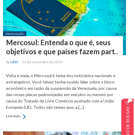
Posted in:
GRADUAÇÃO
Mercosul: Entenda o que é, seus
objetivos e que países fazem parte
by
UPIS
11 de novembro de 2019
Volta e meia, o Mercosul é tema dos noticiários nacionais e
estrangeiros. Você talvez tenha ouvido falar sobre o bloco
econômico em razão da suspensão da Venezuela, por causa
das novas placas padronizadas em veículos ou mesmo por
causa do Tratado de Livre Comércio assinado com a União
Europeia (UE). Todos são temas que, a […]
Leia mais