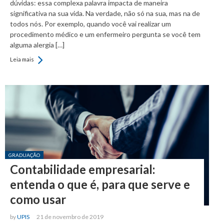
dúvidas: essa complexa palavra impacta de maneira
significativa na sua vida. Na verdade, não só na sua, mas na de
todos nós. Por exemplo, quando você vai realizar um
procedimento médico e um enfermeiro pergunta se você tem
alguma alergia […]
Leia mais
Posted in:
GRADUAÇÃO
Contabilidade empresarial:
entenda o que é, para que serve e
como usar
by
UPIS
21 de novembro de 2019