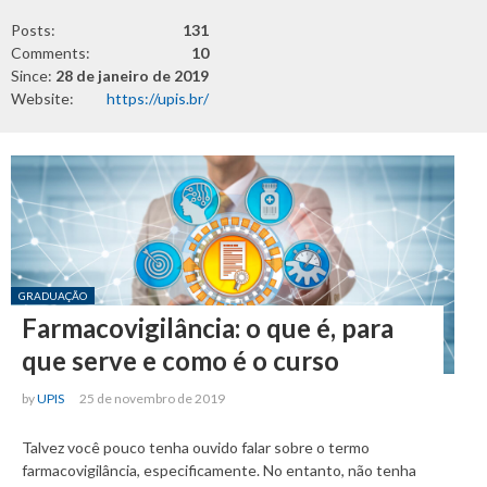
Posts:
131
Comments:
10
Since:
28 de janeiro de 2019
Website:
https://upis.br/
Posted in:
GRADUAÇÃO
Farmacovigilância: o que é, para
que serve e como é o curso
by
UPIS
25 de novembro de 2019
Talvez você pouco tenha ouvido falar sobre o termo
farmacovigilância, especificamente. No entanto, não tenha