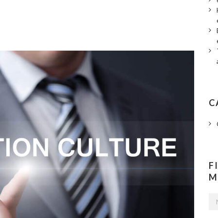
C
F
M
No