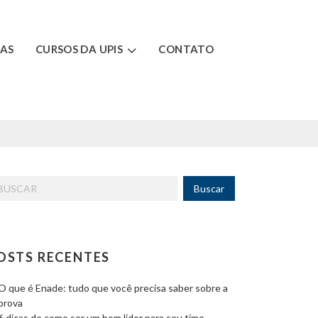
AS
CURSOS DA UPIS
CONTATO
scar
:
OSTS RECENTES
O que é Enade: tudo que você precisa saber sobre a
prova
6 dicas de como ser um bom líder para seu time