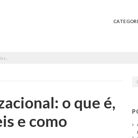
Skip navigation
CATEGORI
plantar
Bu
por
acional: o que é,
P
eis e como